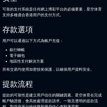
可靠的支付系統是任何網上博彩平台的必備要素，星空体育
支持多種適合香港用戶的支付方式。
存款選項
用戶可以通過以下方式為帳戶充值：
銀行轉帳
電子錢包
地區性支付解決方案
所有交易均使用加密技術保護，以確保用戶資料安全。
提款流程
提款的可靠性是建立用戶信任的關鍵因素。星空体育在完成
帳戶驗證後，會高效處理提款請求。一致且透明的提款流
程，對提升平台的信譽和用戶信心有顯著貢獻。