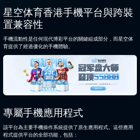
星空体育香港手機平台與跨裝
置兼容性
手機流動性是任何現代博彩平台的關鍵組成部分，而星空体
育提供了經過優化的手機體驗。
專屬手機應用程式
該平台為主要手機操作系統提供了原生應用程式。這些應用
程式提供平台的全部功能，包括：