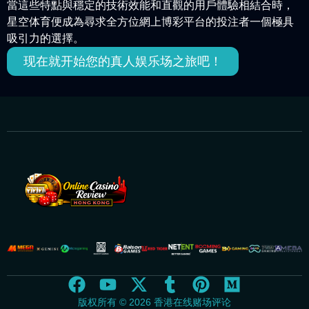
當這些特點與穩定的技術效能和直觀的用戶體驗相結合時，
星空体育便成為尋求全方位網上博彩平台的投注者一個極具
吸引力的選擇。
现在就开始您的真人娱乐场之旅吧！
版权所有 © 2026 香港在线赌场评论